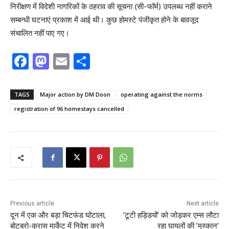
निरीक्षण में विदेशी नागरिकों के ठहराव की सूचना (सी-फॉर्म) उपलब्ध नहीं कराने
सम्बन्धी घटनाएं प्रकाश में आई थी। कुछ होमस्टे पंजीकृत होने के बावजूद
संचालित नहीं पाए गए।
F
M
E
S
a
a
m
h
c
st
ai
ar
TAGS
Major action by DM Doon
operating against the norms
e
o
l
e
registration of 96 homestays cancelled
b
d
o
o
o
n
k
Previous article
Next article
दून में एक और बड़ा चिटफंड घोटाला,
’टूटी हड्डियों’ को जोड़कर एम्स लौटा
बोटब्रो-क्रास मार्केट में निवेश करने
रहा घायलों की ’मुस्कान’