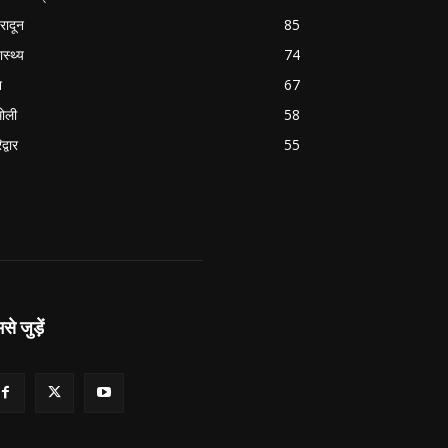
हरादून
85
ास्थ्य
74
श
67
ोली
58
द्वार
55
से जुड़ें