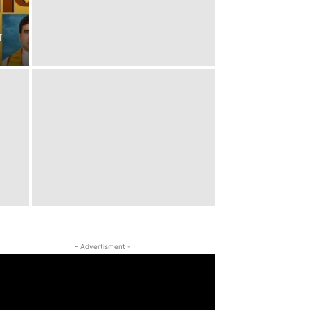
ा
- Advertisment -