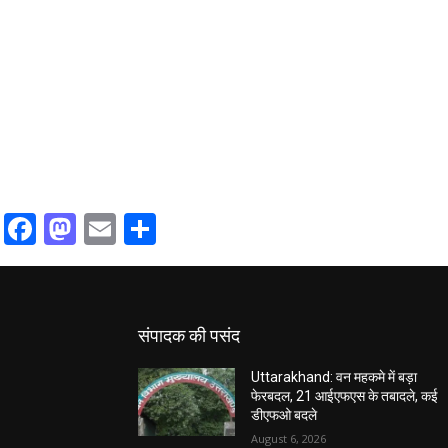
Facebook
Mastodon
Email
Share
संपादक की पसंद
Uttarakhand: वन महकमे में बड़ा
फेरबदल, 21 आईएफएस के तबादले, कई
डीएफओ बदले
August 6, 2026