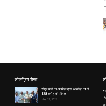
लोकप्रिय पोस्ट
लो
सीएम धामी का अल्मोड़ा दौरा, अल्मोड़ा को दी
हम
138 करोड़ की सौगात
टि
May 27, 2026
चा