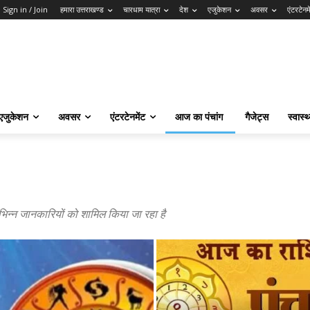
Sign in / Join
हमारा उत्तराखण्ड
चारधाम यात्रा
देश
एजुकेशन
अवसर
एंटरटेनमे
एजुकेशन
अवसर
एंटरटेनमेंट
आज का पंचांग
गैजेट्स
स्वास्थ
भिन्न जानकारियों को शामिल किया जा रहा है