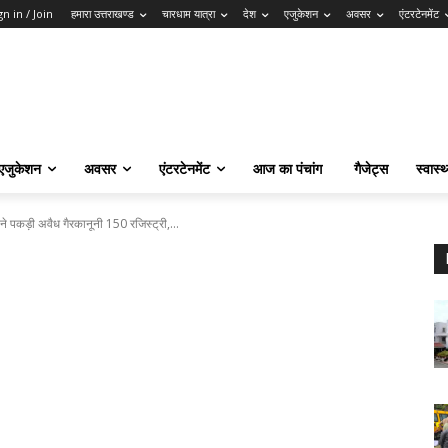
gn in / Join
हमारा उत्तराखण्ड
चारधाम यात्रा
देश
एजुकेशन
अवसर
एंटरटेनमेंट
एजुकेशन
अवसर
एंटरटेनमेंट
आज का पंचांग
गैजेट्स
स्वास्थ
म ने पकड़ी अवैध गैरकानूनी 150 रजिस्ट्री,...