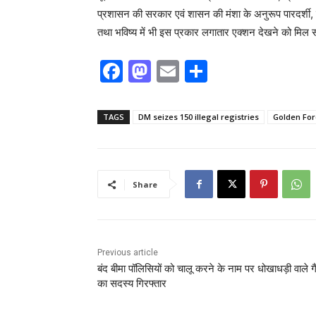
प्रशासन की सरकार एवं शासन की मंशा के अनुरूप पारदर्शी, ज
तथा भविष्य में भी इस प्रकार लगातार एक्शन देखने को मिल स
F
M
E
S
a
a
m
h
c
st
ai
ar
TAGS
DM seizes 150 illegal registries
Golden For
e
o
l
e
b
d
o
o
Share
o
n
k
Previous article
बंद बीमा पॉलिसियों को चालू करने के नाम पर धोखाधड़ी वाले गै
का सदस्य गिरफ्तार