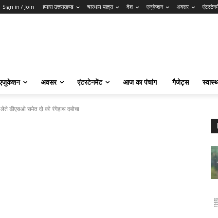
Sign in / Join
हमारा उत्तराखण्ड
चारधाम यात्रा
देश
एजुकेशन
अवसर
एंटरटेनम
एजुकेशन
अवसर
एंटरटेनमेंट
आज का पंचांग
गैजेट्स
स्वास्थ
वत लेते डीएसओ समेत दो को रंगेहाथ दबोचा