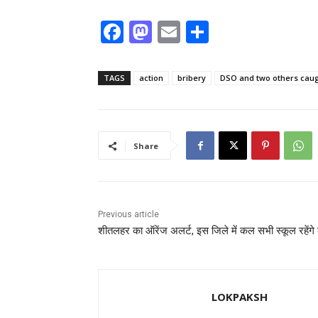
F
M
E
S
a
a
m
h
c
st
ai
ar
TAGS
action
bribery
DSO and two others cau
e
o
l
e
b
d
o
o
Share
o
n
k
Previous article
शीतलहर का ऑरेंज अलर्ट, इस जिले में कल सभी स्कूल रहेंगे 
LOKPAKSH