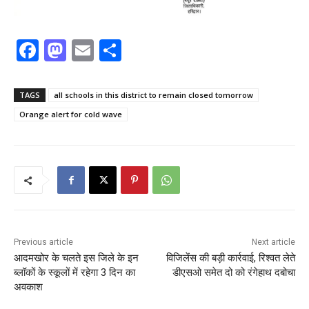
F
M
E
S
a
a
m
h
c
st
ai
ar
TAGS
all schools in this district to remain closed tomorrow
e
o
l
e
Orange alert for cold wave
b
d
o
o
o
n
k
Previous article
Next article
आदमखोर के चलते इस जिले के इन
विजिलेंस की बड़ी कार्रवाई, रिश्वत लेते
ब्लॉकों के स्कूलों में रहेगा 3 दिन का
डीएसओ समेत दो को रंगेहाथ दबोचा
अवकाश