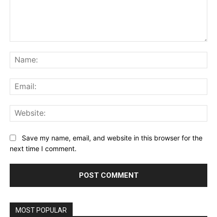
Comment:
Na
Ema
Web
Save my name, email, and website in this browser for the
next time I comment.
MOST POPULAR