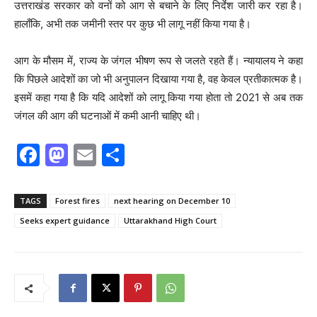
उत्तराखंड सरकार को वनों को आग से बचाने के लिए निर्देश जारी कर रहा है।
हालाँकि, अभी तक जमीनी स्तर पर कुछ भी लागू नहीं किया गया है।
आग के मौसम में, राज्य के जंगल भीषण रूप से जलते रहते हैं। न्यायालय ने कहा
कि पिछले आदेशों का जो भी अनुपालन दिखाया गया है, वह केवल प्रतीकात्मक है।
इसमें कहा गया है कि यदि आदेशों को लागू किया गया होता तो 2021 से अब तक
जंगल की आग की घटनाओं में कमी आनी चाहिए थी।
F
M
E
S
a
a
m
h
c
st
ai
ar
TAGS
Forest fires
next hearing on December 10
e
o
l
e
Seeks expert guidance
Uttarakhand High Court
b
d
o
o
o
n
k