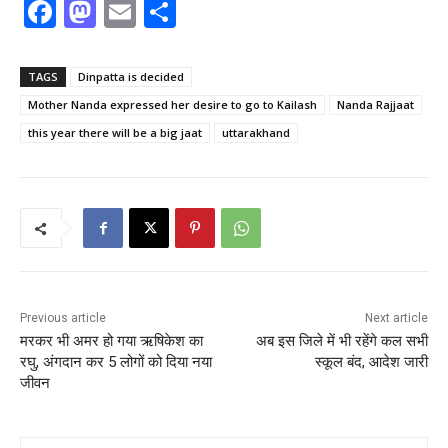
F
M
E
S
a
a
m
h
c
st
ai
ar
TAGS
Dinpatta is decided
e
o
l
e
Mother Nanda expressed her desire to go to Kailash
Nanda Rajjaat
b
d
this year there will be a big jaat
uttarakhand
o
o
o
n
k
Previous article
Next article
मरकर भी अमर हो गया ऋषिकेश का
अब इस जिले में भी रहेंगे कल सभी
रघु, अंगदान कर 5 लोगों को दिया नया
स्कूल बंद, आदेश जारी
जीवन