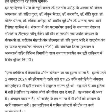
इन डाॅक्टरों की रही विशेष भूमिका-
इस प्रक्रिया में एम्स के न्यूरो सर्जन डाॅ. रजनीश अरोड़ा के अलावा डाॅ. संजय
अग्रवाल, डाॅ. रोहित गुप्ता, डाॅ. अंकुर मित्तल, डाॅ. करमवीर, डाॅ. नीति गुप्ता, डाॅ.
मोहित धींगरा, डाॅ. लोकेश अरोड़ा, डाॅ. आशीष भूते और डाॅ. आनन्द नागर आदि
विशेषज्ञ शामिल थे। संस्थान में अंग प्रत्यारोपण इकाई के समन्वयक देशराज
सोलंकी व डीएनएस जीनू जैकेब की टीम का सहयोग रहा जबकि संस्थान के
पीआरओ डाॅ. श्रीलोय मोहन्ती और डीएमएस डाॅ. रवि कुमार आदि ने राष्ट्रीय अंग
एवं ऊतक प्रत्यारोपण संगठन ( नोटो ) और संबन्धित जिला प्रशासन व
अस्पतालों सहित विभिन्न विभागों के साथ समन्वय स्थापित कर पूरी प्रक्रिया में
विशेष भूमिका निभायी।
’’एम्स ऋषिकेश में केडवरिक ऑर्गन डोनेशन का यह दूसरा मामला है। इससे पहले
2 अगस्त 2024 को हरियाणा के रहने वाले एक 25 वर्षीय कांवड़िये के अंगदान
की प्रक्रिया भी इसी संस्थान में सकुशल संपन्न हुई थी। रघु भले ही अब दुनिया
में नहीं है लेकिन वह अनेक लोगों कोे जीवन दान दे गए हैं। वह मरकर भी अमर
हैं। अंगदान महादान है। हमें चाहिए कि हम समाज में भी लोगों को अंगदान के
प्रति जागरूक करें। इस प्रक्रिया में शामिल डाॅक्टरों की टीम का कार्य
प्रशंसनीय है।’’