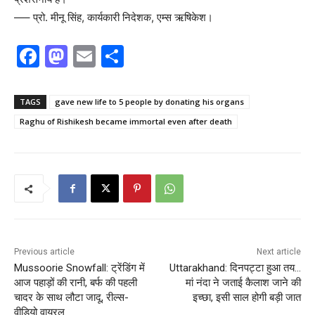
—– प्रो. मीनू सिंह, कार्यकारी निदेशक, एम्स ऋषिकेश।
F
M
E
S
a
a
m
h
c
st
ai
ar
TAGS
gave new life to 5 people by donating his organs
e
o
l
e
Raghu of Rishikesh became immortal even after death
b
d
o
o
o
n
k
Previous article
Next article
Mussoorie Snowfall: ट्रेंडिंग में
Uttarakhand: दिनपट्टा हुआ तय…
आज पहाड़ों की रानी, बर्फ की पहली
मां नंदा ने जताई कैलाश जाने की
चादर के साथ लौटा जादू, रील्स-
इच्छा, इसी साल होगी बड़ी जात
वीडियो वायरल