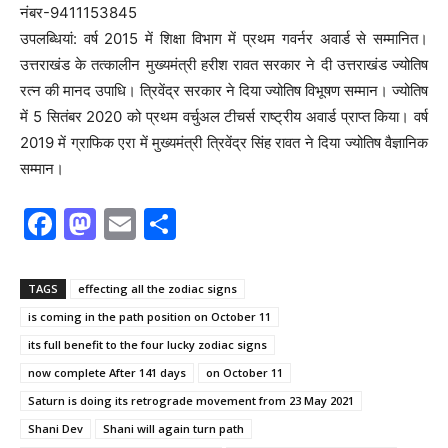
नंबर-9411153845
उपलब्धियां: वर्ष 2015 में शिक्षा विभाग में प्रथम गवर्नर अवार्ड से सम्मानित।
उत्तराखंड के तत्कालीन मुख्यमंत्री हरीश रावत सरकार ने दी उत्तराखंड ज्योतिष
रत्न की मानद उपाधि। त्रिवेंद्र सरकार ने दिया ज्योतिष विभूषण सम्मान। ज्योतिष
में 5 सितंबर 2020 को प्रथम वर्चुअल टीचर्स राष्ट्रीय अवार्ड प्राप्त किया। वर्ष
2019 में ग्राफिक एरा में मुख्यमंत्री त्रिवेंद्र सिंह रावत ने दिया ज्योतिष वैज्ञानिक
सम्मान।
F
M
E
S
a
a
m
h
c
st
ai
ar
TAGS
effecting all the zodiac signs
e
o
l
e
is coming in the path position on October 11
b
d
its full benefit to the four lucky zodiac signs
o
o
now complete After 141 days
on October 11
Saturn is doing its retrograde movement from 23 May 2021
o
n
Shani Dev
Shani will again turn path
k