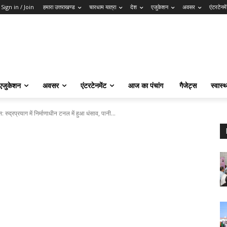
Sign in / Join
हमारा उत्तराखण्ड
चारधाम यात्रा
देश
एजुकेशन
अवसर
एंटरटेनमे
एजुकेशन
अवसर
एंटरटेनमेंट
आज का पंचांग
गैजेट्स
स्वास्थ
रुद्रप्रयाग में निर्माणाधीन टनल में हुआ धंसाव, पानी...