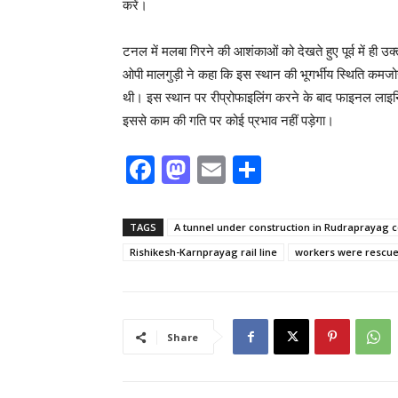
करें।
टनल में मलबा गिरने की आशंकाओं को देखते हुए पूर्व में ही
ओपी मालगुड़ी ने कहा कि इस स्थान की भूगर्भीय स्थिति कमज
थी। इस स्थान पर रीप्रोफाइलिंग करने के बाद फाइनल लाइनि
इससे काम की गति पर कोई प्रभाव नहीं पड़ेगा।
F
M
E
S
a
a
m
h
c
st
ai
ar
TAGS
A tunnel under construction in Rudraprayag 
e
o
l
e
Rishikesh-Karnprayag rail line
workers were rescu
b
d
o
o
o
n
Share
k