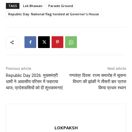
c
st
ai
ar
TAGS
Lok Bhawan
Parade Ground
e
o
l
e
Republic Day: National flag hoisted at Governor's House
b
d
o
o
o
n
k
Previous article
Next article
Republic Day 2026: मुख्यमंत्री
गणतंत्र दिवस: राज्य समारोह में सूचना
धामी ने आवासीय परिसर में फहराया
विभाग की झांकी ने तीसरी बार प्राप्त
ध्वज, प्रदेशवासियों को दी शुभकामनाएं
किया प्रथम स्थान
LOKPAKSH