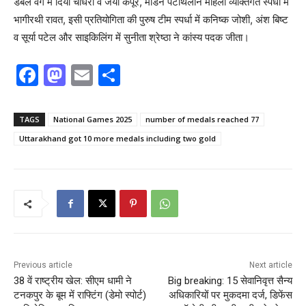
डबल वर्ग में दिया चौधरी व जया कपूर, मॉडर्न पेंटाथलॉन महिला व्यक्तिगत स्पर्धा में
भागीरथी रावत, इसी प्रतियोगिता की पुरुष टीम स्पर्धा में कनिष्क जोशी, अंश बिष्ट
व सूर्या पटेल और साइकिलिंग में सुनीता श्रेष्ठा ने कांस्य पदक जीता।
F
M
E
S
a
a
m
h
c
st
ai
ar
TAGS
National Games 2025
number of medals reached 77
e
o
l
e
Uttarakhand got 10 more medals including two gold
b
d
o
o
o
n
k
Previous article
Next article
38 वें राष्ट्रीय खेल: सीएम धामी ने
Big breaking: 15 सेवानिवृत्त सैन्य
टनकपुर के बूम में राफ्टिंग (डेमो स्पोर्ट)
अधिकारियों पर मुकदमा दर्ज, डिफेंस