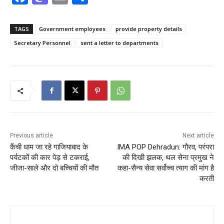
a
a
m
h
c
st
ai
ar
TAGS
Government employees
provide property details
e
o
l
e
Secretary Personnel
sent a letter to departments
b
d
o
o
o
n
k
Previous article
Next article
कैंची धाम जा रहे गाजियाबाद के
IMA POP Dehradun: गौरव, परंपरा
पर्यटकों की कार पेड़ से टकराई,
की दिखी झलक, थल सेना प्रमुख ने
जीजा-साले और दो बच्चियों की मौत
कहा-सैन्य सेवा सर्वोच्च त्याग की मांग है
करती