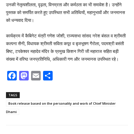
उनकी नेतृत्वशीलता, दृढ़ता, विनम्रता और कर्मठता का भी समावेश है। उन्होंने
पुस्तक को समर्पित करते हुए उपस्थित सभी अतिथियों, महानुभावों और जनमानस
को धन्यवाद दिया।
कार्यक्रम में कैबिनेट मंत्री गणेश जोशी, राज्यसभा सांसद नरेश बंसल व श्रीमती
कल्पना सैनी, विधायक श्रीमती सविता कपूर व बृजभूषण गैरोला, पदमश्री बसंती
बिष्ट, टपकेश्वर महादेव मंदिर के प्रमुख किशन गिरी जी महाराज सहित बड़ी
संख्या में वरिष्ठ जनप्रतिनिधि, अधिकारी गण और जनमानस उपस्थित रहे।
F
M
E
S
a
a
m
h
c
st
ai
ar
TAGS
e
o
l
e
Book release based on the personality and work of Chief Minister
b
d
Dhami
o
o
o
n