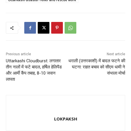
e
o
l
e
b
d
o
o
o
n
k
Previous article
Next article
Uttarkashi Cloudburst: लगातार
धराली (उत्तरकाशी) में बादल फटने की
तीन नालों में फटे बादल, हर्षिल हेलिपैड
घटना: राहत बचाव को सीएम धामी ने
और आर्मी कैंप तबाह, 8-10 जवान
संभाला मोर्चा
लापता
LOKPAKSH