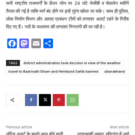
सभी राष्ट्रीय राजमार्गों के डेंजर जोन पर 24 घंटे जेसीबी व पोकलेन मशीनें
तैनात की गई है ताकि मार्ग बंद होने पर इन्हें तुरंत खोला जा सके। साथ ही पुलिस,
लोक निर्माण विभाग और आपदा प्रबंधन टीमों को लगातार अलर्ट रहने के निर्देश
दिए गए हैं। नदी के जलस्तर की लगातार निगरानी की जा रही है।
F
M
E
S
a
a
m
h
c
st
ai
ar
TAGS
district administration took decision in view of the weather
e
o
l
e
travel to Badrinath Dham and Hemkund Sahib banned
uttarakhand
b
d
o
o
o
n
k
Previous article
Next article
ऑरेंज अलर्ट के चलते आज होने वाली
उत्तरकाशी आपदा: खीरगंगा में आई