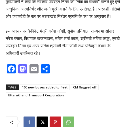
मुख्यमंत्री ने कहा कि सरकार परिवहन निगम को “सेवा का माध्यम” मानते हुए इसे
आधुनिक, आत्मनिर्भर और जनोन्मुखी बनाने के लिए प्रतिबद्ध है। पारदर्शी नीतियों
और जवाबदेही के बल पर उत्तराखंड निरंतर प्रगति के पथ पर अग्रसर है।
इस अवसर पर कैबिनेट मंत्री गणेश जोशी, सुबोध उनियाल, राज्यसभा सांसद
नरेश बंसल, विधायक खजानदास, उमेश शर्मा काऊ, श्रीमती सविता कपूर, एमडी
परिवहन निगम एवं अपर सचिव श्रीमती रीना जोशी तथा परिवहन विभाग के
अधिकारी उपस्थित रहे।
F
M
E
S
a
a
m
h
c
st
ai
ar
TAGS
100 new buses added to fleet
CM flagged off
e
o
l
e
Uttarakhand Transport Corporation
b
d
o
o
o
n