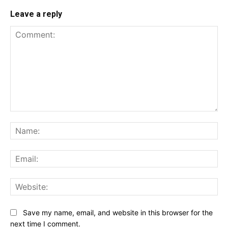
Leave a reply
Comment:
Na
Ema
Web
Save my name, email, and website in this browser for the
next time I comment.