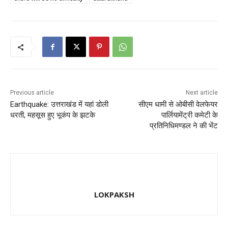
b
d
o
o
o
n
k
Previous article
Next article
Earthquake: उत्तराखंड में यहां डोली
सीएम धामी से ओबीसी वेलफेयर
धरती, महसूस हुए भूकंप के झटके
पार्लियामेंट्री कमेटी के
प्रतिनिधिमण्डल ने की भेंट
LOKPAKSH