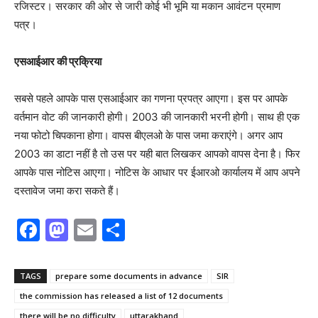
रजिस्टर। सरकार की ओर से जारी कोई भी भूमि या मकान आवंटन प्रमाण
पत्र।
एसआईआर की प्रक्रिया
सबसे पहले आपके पास एसआईआर का गणना प्रपत्र आएगा। इस पर आपके
वर्तमान वोट की जानकारी होगी। 2003 की जानकारी भरनी होगी। साथ ही एक
नया फोटो चिपकाना होगा। वापस बीएलओ के पास जमा कराएंगे। अगर आप
2003 का डाटा नहीं है तो उस पर यही बात लिखकर आपको वापस देना है। फिर
आपके पास नोटिस आएगा। नोटिस के आधार पर ईआरओ कार्यालय में आप अपने
दस्तावेज जमा करा सकते हैं।
F
M
E
S
a
a
m
h
c
st
ai
ar
TAGS
prepare some documents in advance
SIR
e
o
l
e
the commission has released a list of 12 documents
there will be no difficulty
uttarakhand