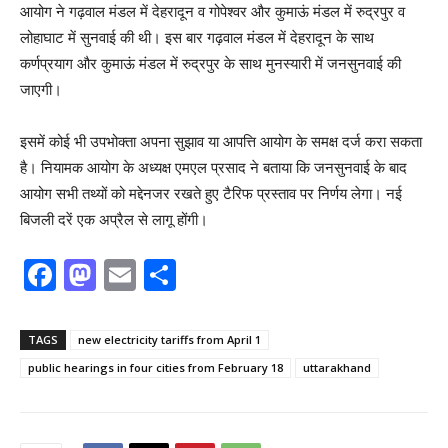
आयोग ने गढ़वाल मंडल में देहरादून व गोपेश्वर और कुमाऊं मंडल में रुद्रपुर व
लोहाघाट में सुनवाई की थी। इस बार गढ़वाल मंडल में देहरादून के साथ
कर्णप्रयाग और कुमाऊं मंडल में रुद्रपुर के साथ मुनस्यारी में जनसुनवाई की
जाएगी।
इसमें कोई भी उपभोक्ता अपना सुझाव या आपत्ति आयोग के समक्ष दर्ज करा सकता
है। नियामक आयोग के अध्यक्ष एमएल प्रसाद ने बताया कि जनसुनवाई के बाद
आयोग सभी तथ्यों को मद्देनजर रखते हुए टैरिफ प्रस्ताव पर निर्णय लेगा। नई
बिजली दरें एक अप्रैल से लागू होंगी।
F
M
E
S
a
a
m
h
c
st
ai
ar
TAGS
new electricity tariffs from April 1
e
o
l
e
public hearings in four cities from February 18
uttarakhand
b
d
o
o