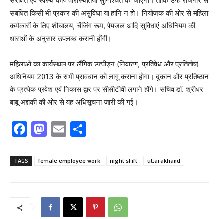
संरक्षित एवं स्वस्थ कार्य परिस्थितियां सुनिश्चित की जाएंगी। ताकि उन्हें रोजगार से
संबंधित किसी भी प्रकार की असुविधा या हानि न हो। नियोजक की ओर से महिला
कर्मकारों के लिए शौचालय, चेंजिंग रूम, पेयजल आदि सुविधाएं अधिनियम की
धाराओं के अनुसार उपलब्ध करानी होंगी।
महिलाओं का कार्यस्थल पर लैंगिक उत्पीड़न (निवारण, प्रतिषेध और प्रतितोष)
अधिनियम 2013 के सभी प्रावधान को लागू कराना होगा। दुकान और प्रतिष्ठान
के प्रत्येक प्रवेश एवं निकास द्वार पर सीसीटीवी लगाने होंगे। सचिव डॉ. श्रीधर
बाबू अद्दांकी की ओर से यह अधिसूचना जारी की गई।
F
M
E
S
a
a
m
h
c
st
ai
ar
TAGS
female employee work
night shift
uttarakhand
e
o
l
e
b
d
o
o