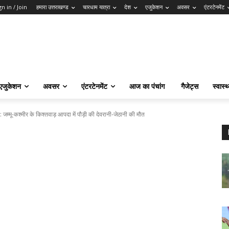
gn in / Join
हमारा उत्तराखण्ड
चारधाम यात्रा
देश
एजुकेशन
अवसर
एंटरटेनमेंट
एजुकेशन
अवसर
एंटरटेनमेंट
आज का पंचांग
गैजेट्स
स्वास्थ
ू-कश्मीर के किश्तवाड़ आपदा में पौड़ी की देवरानी-जेठानी की मौत