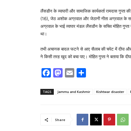
लैंसडौन के व्यापारी और सामाजिक कार्यकर्ता रामदास गुप्ता क
(16), जेठ अशोक अग्रवाल और जेठानी नीता अग्रवाल के साथ प्
अग्रवाल के भाई व्यापार मंडल लैंसडौन के सचिव मोहित गुप्ता ने
था।
तभी अचानक बादल फटने से आए सैलाब की चपेट में दीपा औ
ने किसी तरह खुद को बचा पाए। मोहित गुप्ता ने बताया कि दी
F
M
E
S
a
a
m
h
c
st
ai
ar
TAGS
Jammu and Kashmir
Kishtwar disaster
e
o
l
e
b
d
o
o
Share
o
n