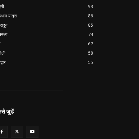
हरी
93
रधाम यात्रा
86
हरादून
85
ास्थ्य
74
श
67
ोली
58
द्वार
55
से जुड़ें