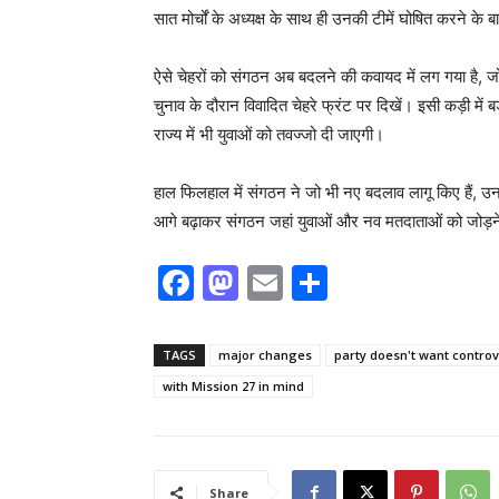
सात मोर्चों के अध्यक्ष के साथ ही उनकी टीमें घोषित करने क
ऐसे चेहरों को संगठन अब बदलने की कवायद में लग गया है, जो नेत
चुनाव के दौरान विवादित चेहरे फ्रंट पर दिखें। इसी कड़ी में बड
राज्य में भी युवाओं को तवज्जो दी जाएगी।
हाल फिलहाल में संगठन ने जो भी नए बदलाव लागू किए हैं, उनमे
आगे बढ़ाकर संगठन जहां युवाओं और नव मतदाताओं को जोड़ने
F
M
E
S
a
a
m
h
c
st
ai
ar
TAGS
major changes
party doesn't want controve
e
o
l
e
with Mission 27 in mind
b
d
o
o
o
n
Share