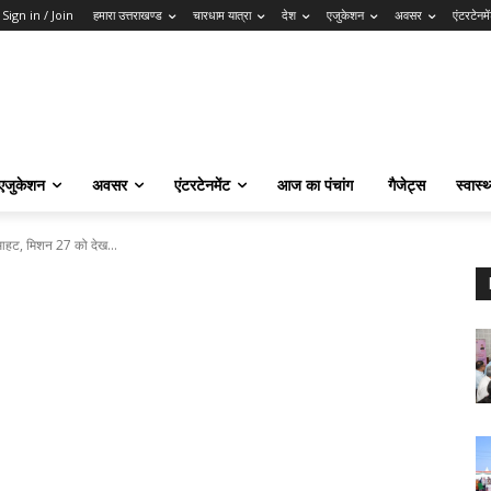
Sign in / Join
हमारा उत्तराखण्ड
चारधाम यात्रा
देश
एजुकेशन
अवसर
एंटरटेनमे
एजुकेशन
अवसर
एंटरटेनमेंट
आज का पंचांग
गैजेट्स
स्वास्थ
ी आहट, मिशन 27 को देख...