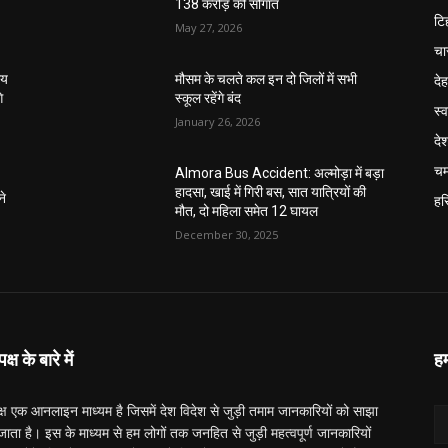
138 करोड़ की सौगात
टि
May 27, 2026
चा
दे
ाय
मौसम के चलते कल इन दो जिलों में सभी
े
स्कूल रहेंगे बंद
स्व
January 26, 2026
दे
चम
Almora Bus Accident: अल्मोड़ा में बड़ा
हादसा, खाई में गिरी बस, सात यात्रियों की
ने
हरि
मौत, दो महिला समेत 12 घायल
December 30, 2025
्ष के बारे में
हम
्ष एक आनलाइन माध्यम है जिसमें देश विदेश से जुड़ी तमाम जानकारियों को साझा
ाता है। इस के माध्यम से हम लोगों तक जनहित से जुड़ी महत्वपूर्ण जानकारियों