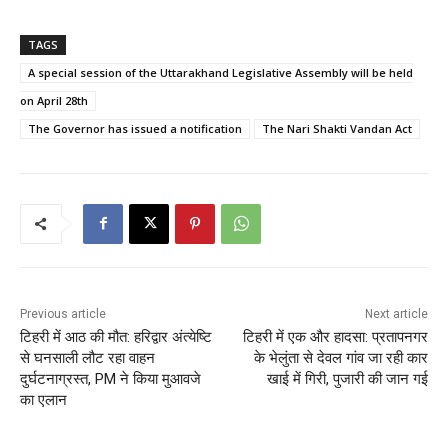
a
a
m
h
c
st
ai
ar
TAGS
e
o
l
e
A special session of the Uttarakhand Legislative Assembly will be held
b
d
on April 28th
o
o
The Governor has issued a notification
The Nari Shakti Vandan Act
o
n
k
Previous article
Next article
टिहरी में आठ की मौत: हरिद्वार अंत्येष्टि
टिहरी में एक और हादसा: प्रतापनगर
से घनसाली लौट रहा वाहन
के भेलुंता से देवल गांव जा रही कार
दुर्घटनाग्रस्त, PM ने किया मुआवजे
खाई में गिरी, पुजारी की जान गई
का एलान