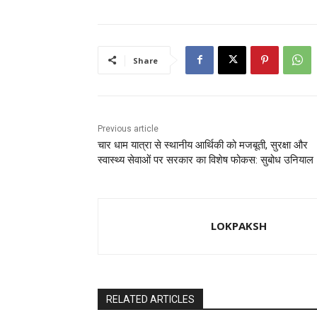
e
o
l
e
b
d
o
o
Share
o
n
k
Previous article
चार धाम यात्रा से स्थानीय आर्थिकी को मजबूती, सुरक्षा और
स्वास्थ्य सेवाओं पर सरकार का विशेष फोकस: सुबोध उनियाल
LOKPAKSH
RELATED ARTICLES