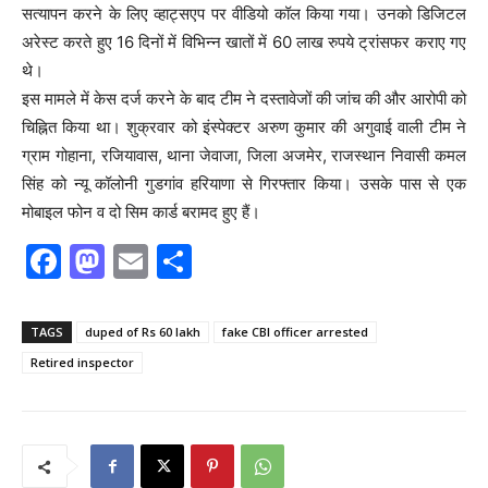
सत्यापन करने के लिए व्हाट्सएप पर वीडियो कॉल किया गया। उनको डिजिटल
अरेस्ट करते हुए 16 दिनों में विभिन्न खातों में 60 लाख रुपये ट्रांसफर कराए गए
थे।
इस मामले में केस दर्ज करने के बाद टीम ने दस्तावेजों की जांच की और आरोपी को
चिह्नित किया था। शुक्रवार को इंस्पेक्टर अरुण कुमार की अगुवाई वाली टीम ने
ग्राम गोहाना, रजियावास, थाना जेवाजा, जिला अजमेर, राजस्थान निवासी कमल
सिंह को न्यू कॉलोनी गुडगांव हरियाणा से गिरफ्तार किया। उसके पास से एक
मोबाइल फोन व दो सिम कार्ड बरामद हुए हैं।
F
M
E
S
a
a
m
h
c
st
ai
ar
TAGS
duped of Rs 60 lakh
fake CBI officer arrested
e
o
l
e
Retired inspector
b
d
o
o
o
n