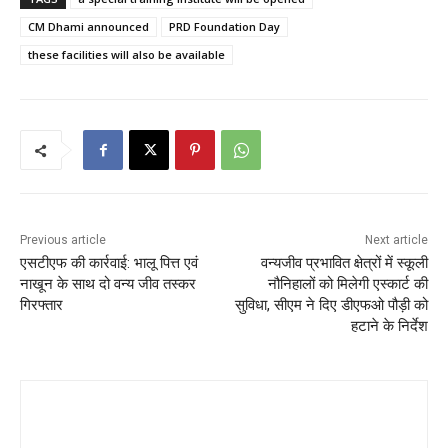
e
o
l
e
CM Dhami announced
PRD Foundation Day
b
d
these facilities will also be available
o
o
o
n
k
Previous article
Next article
एसटीएफ की कार्रवाई: भालू पित्त एवं
वन्यजीव प्रभावित क्षेत्रों में स्कूली
नाखून के साथ दो वन्य जीव तस्कर
नौनिहालों को मिलेगी एस्कार्ट की
गिरफ्तार
सुविधा, सीएम ने दिए डीएफओ पौड़ी को
हटाने के निर्देश