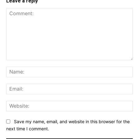
Leave a reply
Comment:
Na
Ema
Web
Save my name, email, and website in this browser for the
next time I comment.