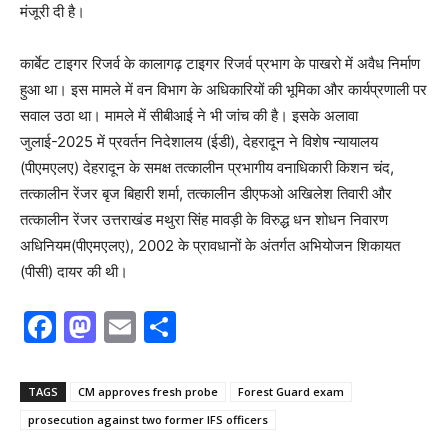
मंजूरी दी है।
कार्बेट टाइगर रिजर्व के कालागढ़ टाइगर रिजर्व प्रभाग के पाखरो में अवैध निर्माण
हुआ था। इस मामले में वन विभाग के अधिकारियों की भूमिका और कार्यप्रणाली पर
सवाल उठा था। मामले में सीबीआई ने भी जांच की है। इसके अलावा
जुलाई-2025 में प्रवर्तन निदेशालय (ईडी), देहरादून ने विशेष न्यायालय
(पीएमएलए) देहरादून के समक्ष तत्कालीन प्रभागीय वनाधिकारी किशन चंद,
तत्कालीन रेंजर बृज बिहारी शर्मा, तत्कालीन डीएफओ अखिलेश तिवारी और
तत्कालीन रेंजर उत्तराखंड मथुरा सिंह मावड़ी के विरुद्ध धन शोधन निवारण
अधिनियम(पीएमएलए), 2002 के प्रावधानों के अंतर्गत अभियोजन शिकायत
(पीसी) दायर की थी।
F
M
E
S
a
a
m
h
c
st
ai
ar
TAGS
CM approves fresh probe
Forest Guard exam
e
o
l
e
prosecution against two former IFS officers