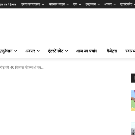
gn in / Join
हमारा उत्तराखण्ड
चारधाम यात्रा
देश
एजुकेशन
अवसर
एंटरटेनमेंट
एजुकेशन
अवसर
एंटरटेनमेंट
आज का पंचांग
गैजेट्स
स्वास्थ
7 करोड़ की 40 विकास योजनाओं का...