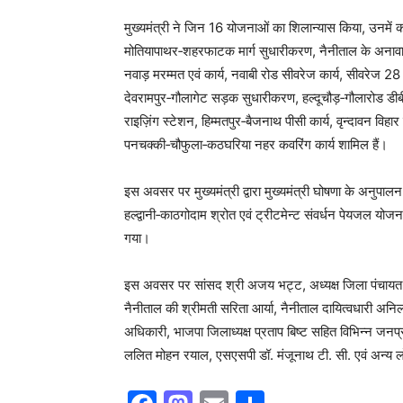
मुख्यमंत्री ने जिन 16 योजनाओं का शिलान्यास किया, उनमें 
मोतियापाथर‑शहरफाटक मार्ग सुधारीकरण, नैनीताल के अनावासीय भ
नवाड़ मरम्मत एवं कार्य, नवाबी रोड सीवरेज कार्य, सीवरेज 2
देवरामपुर‑गौलागेट सड़क सुधारीकरण, हल्दूचौड़‑गौलारोड डीबी
राइज़िंग स्टेशन, हिम्मतपुर‑बैजनाथ पीसी कार्य, वृन्दावन विहार
पनचक्की‑चौफुला‑कठघरिया नहर कवरिंग कार्य शामिल हैं।
इस अवसर पर मुख्यमंत्री द्वारा मुख्यमंत्री घोषणा के अनुपालन 
हल्द्वानी‑काठगोदाम श्रोत एवं ट्रीटमेन्ट संवर्धन पेयजल य
गया।
इस अवसर पर सांसद श्री अजय भट्ट, अध्यक्ष जिला पंचायत द
नैनीताल की श्रीमती सरिता आर्या, नैनीताल दायित्वधारी अनिल 
अधिकारी, भाजपा जिलाध्यक्ष प्रताप बिष्ट सहित विभिन्न जनप्
ललित मोहन रयाल, एसएसपी डॉ. मंजूनाथ टी. सी. एवं अन्य ल