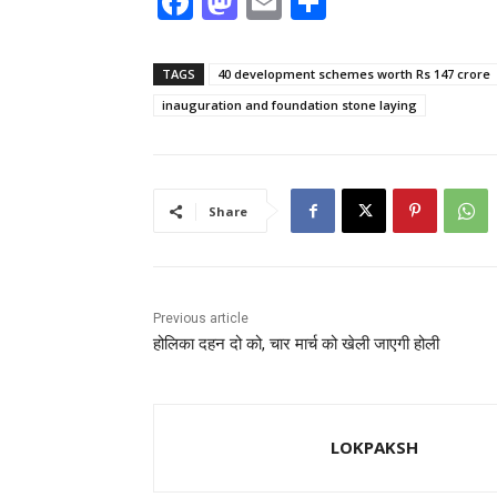
F
M
E
S
a
a
m
h
c
st
ai
ar
TAGS
40 development schemes worth Rs 147 crore
e
o
l
e
inauguration and foundation stone laying
b
d
o
o
o
n
Share
k
Previous article
होलिका दहन दो को, चार मार्च को खेली जाएगी होली
LOKPAKSH