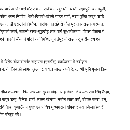
कसियालेख से धारी मोटर मार्ग, रानीबाग‑खुटानी, चाफी‑पदमपुरी‑धानाचुली,
वन निर्माण, भेंटी‑दियारी‑खोली मोटर मार्ग, नशा मुक्ति केंद्र पाण्डे
8 एमएलडी एसटीपी निर्माण, नारीमन तिराहे से गौलापुर तक सड़क मरम्मत,
एमसी कार्य, चांदनी चौक‑घुड़दौड़ तक मार्ग सुधारीकरण, पीपल पोखरा में
 एवं चांदनी चौक में पीसी नवनिर्माण, गुसाईपुर में सड़क सुधारीकरण एवं
में विशेष योजनांतर्गत सहायता (एसपीए) कार्यक्रम में स्वीकृत
ोजना कार्य, जिसकी लागत कुल 15443 लाख रुपये है, का भी भूमि पूजन किया
ीपा दरमवाल, विधायक लालकुआं मोहन सिंह बिष्ट, विधायक राम सिंह कैड़ा,
कपूर डब्बू, दिनेश आर्य, शंकर कोरंगा, नवीन लाल वर्मा, दीपक महरा, रेनू
रतिनिधि, कुमाऊँ आयुक्त एवं सचिव मुख्यमंत्री दीपक रावत, जिलाधिकारी
ोग मौजूद रहे।