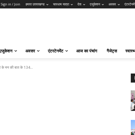
Sign in / Join
हमारा उत्तराखण्ड
चारधाम यात्रा
देश
एजुकेशन
अवसर
एंटरटेनमे
एजुकेशन
अवसर
एंटरटेनमेंट
आज का पंचांग
गैजेट्स
स्वास्थ
री के मन की बात के 134...