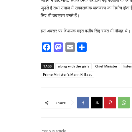
जीवन में छोटे-छोटे सकारात्मक परिवर्तन बड़े बदलावों का आधा
जुड़ते हैं तथा समाज में सकारात्मक वातावरण का निर्माण होता ह
लिए भी उदाहरण बनते हैं।
इस अवसर पर विधायक महंत दलीप सिंह रावत भी मौजूद थे।
F
M
E
S
a
a
m
h
c
st
ai
ar
TAGS
along with the girls
Chief Minister
liste
e
o
l
e
Prime Minister's Mann Ki Baat
b
d
o
o
o
n
Share
k
Previous article