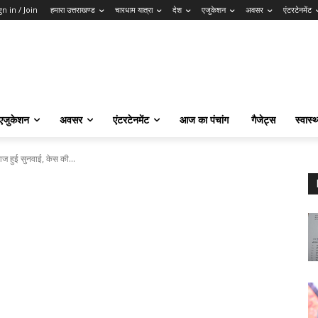
gn in / Join
हमारा उत्तराखण्ड
चारधाम यात्रा
देश
एजुकेशन
अवसर
एंटरटेनमेंट
एजुकेशन
अवसर
एंटरटेनमेंट
आज का पंचांग
गैजेट्स
स्वास्थ
ं आज हुई सुनवाई, केस की...