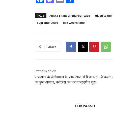
a
a
m
h
c
st
ai
ar
TAGS
Ankita Bhandari murder case
given to th
e
o
l
e
Supreme Court
two weeks time
b
d
o
o
o
n
Share
k
Previous article
राज्यपाल के अभिभाषण के साथ आज से विधानसभा के बजट 
का हुआ आगाज, कांग्रेस का धरना प्रदर्शन शुरू
LOKPAKSH