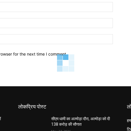
Name:
Email:
Website:
rowser for the next time I comment.
लोकप्रिय पोस्ट
लो
ं
सीएम धामी का अल्मोड़ा दौरा, अल्मोड़ा को दी
हम
138 करोड़ की सौगात
टि