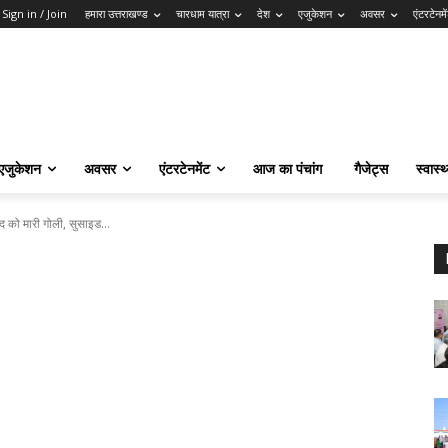
Sign in / Join
हमारा उत्तराखण्ड
चारधाम यात्रा
देश
एजुकेशन
अवसर
एंटरटेनमे
एजुकेशन
अवसर
एंटरटेनमेंट
आज का पंचांग
गैजेट्स
स्वास्थ
ुद को मारी गोली, सुसाइड...