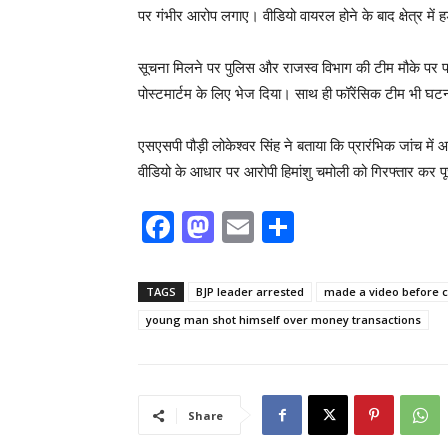
पर गंभीर आरोप लगाए। वीडियो वायरल होने के बाद क्षेत्र में
सूचना मिलने पर पुलिस और राजस्व विभाग की टीम मौके पर पह
पोस्टमार्टम के लिए भेज दिया। साथ ही फॉरेंसिक टीम भी घ
एसएसपी पौड़ी लोकेश्वर सिंह ने बताया कि प्रारंभिक जांच में
वीडियो के आधार पर आरोपी हिमांशु चमोली को गिरफ्तार कर प
F
M
E
S
a
a
m
h
c
st
ai
ar
TAGS
BJP leader arrested
made a video before c
e
o
l
e
young man shot himself over money transactions
b
d
o
o
o
n
Share