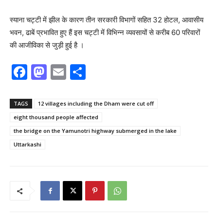
स्याना चट्टी में झील के कारण तीन सरकारी विभागों सहित 32 होटल, आवासीय
भवन, ढाबें प्रभावित हुए हैं इस चट्टी में विभिन्न व्यवसायों से करीब 60 परिवारों
की आजीविका से जुड़ी हुई है ।
F
M
E
S
a
a
m
h
c
st
ai
ar
TAGS
12 villages including the Dham were cut off
e
o
l
e
eight thousand people affected
b
d
the bridge on the Yamunotri highway submerged in the lake
o
o
Uttarkashi
o
n
k