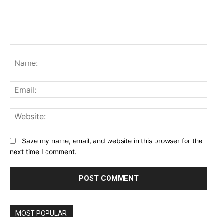
Comment:
Na
Ema
Web
Save my name, email, and website in this browser for the
next time I comment.
MOST POPULAR