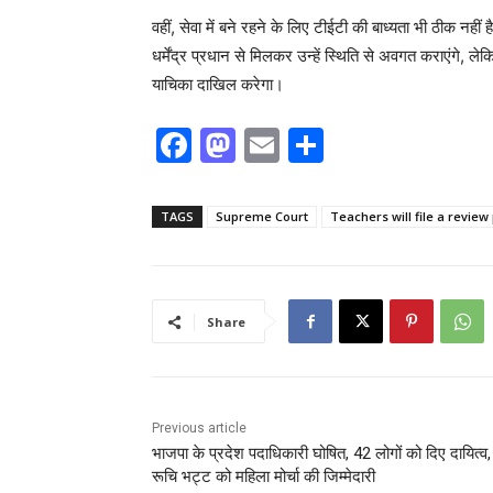
वहीं, सेवा में बने रहने के लिए टीईटी की बाध्यता भी ठीक नहीं
धर्मेंद्र प्रधान से मिलकर उन्हें स्थिति से अवगत कराएंगे, ले
याचिका दाखिल करेगा।
F
M
E
S
a
a
m
h
c
st
ai
ar
TAGS
Supreme Court
Teachers will file a review 
e
o
l
e
b
d
o
o
Share
o
n
k
Previous article
भाजपा के प्रदेश पदाधिकारी घोषित, 42 लोगों को दिए दायित्व,
रूचि भट्ट को महिला मोर्चा की जिम्मेदारी