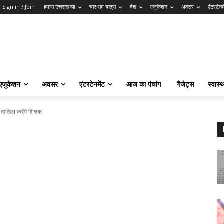
Sign in / Join
हमारा उत्तराखण्ड
चारधाम यात्रा
देश
एजुकेशन
अवसर
एंटरटेनम
एजुकेशन
अवसर
एंटरटेनमेंट
आज का पंचांग
गैजेट्स
स्वास्थ
ा दाखिल करेंगे शिक्षक