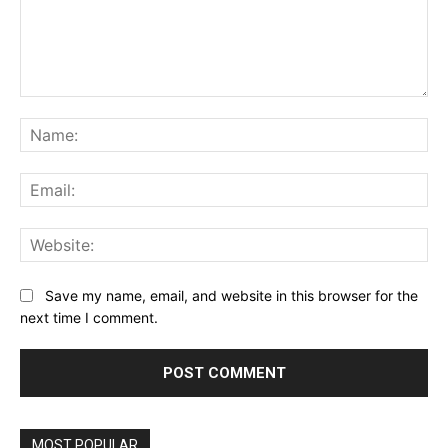
Comment:
Na
Ema
Web
Save my name, email, and website in this browser for the
next time I comment.
MOST POPULAR