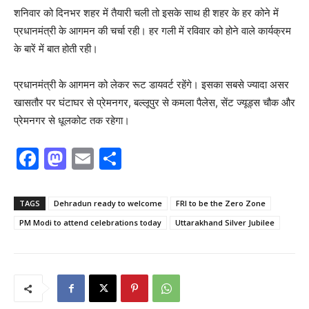
शनिवार को दिनभर शहर में तैयारी चली तो इसके साथ ही शहर के हर कोने में
प्रधानमंत्री के आगमन की चर्चा रही। हर गली में रविवार को होने वाले कार्यक्रम
के बारें में बात होती रही।
प्रधानमंत्री के आगमन को लेकर रूट डायवर्ट रहेंगे। इसका सबसे ज्यादा असर
खासतौर पर घंटाघर से प्रेमनगर, बल्लूपुर से कमला पैलेस, सेंट ज्यूड्स चौक और
प्रेमनगर से धूलकोट तक रहेगा।
F
M
E
S
a
a
m
h
c
st
ai
ar
TAGS
Dehradun ready to welcome
FRI to be the Zero Zone
e
o
l
e
PM Modi to attend celebrations today
Uttarakhand Silver Jubilee
b
d
o
o
o
n