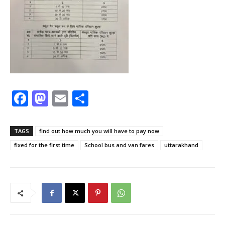
F
M
E
S
a
a
m
h
c
st
ai
ar
TAGS
find out how much you will have to pay now
e
o
l
e
fixed for the first time
School bus and van fares
uttarakhand
b
d
o
o
o
n
k