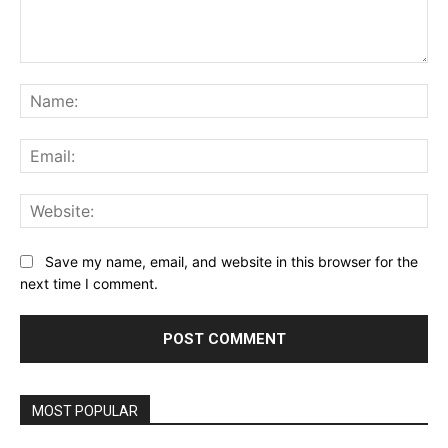
Comment:
Na
Ema
Web
Save my name, email, and website in this browser for the
next time I comment.
MOST POPULAR