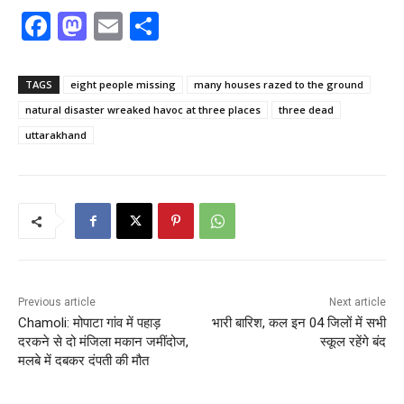
F
M
E
S
a
a
m
h
c
st
ai
ar
TAGS
eight people missing
many houses razed to the ground
e
o
l
e
natural disaster wreaked havoc at three places
three dead
b
d
uttarakhand
o
o
o
n
k
Previous article
Next article
Chamoli: मोपाटा गांव में पहाड़
भारी बारिश, कल इन 04 जिलों में सभी
दरकने से दो मंजिला मकान जमींदोज,
स्कूल रहेंगे बंद
मलबे में दबकर दंपती की मौत