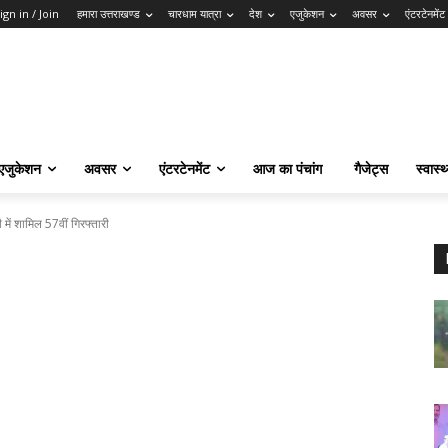
ign in / Join
हमारा उत्तराखण्ड
चारधाम यात्रा
देश
एजुकेशन
अवसर
एंटरटेनमेंट
एजुकेशन
अवसर
एंटरटेनमेंट
आज का पंचांग
गैजेट्स
स्वास्थ
में शामिल 57वीं गिरफ्तारी