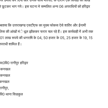
उन पर हमला कर दिया और उनके साथ मारपीट के दौरान एक सिपाही की आंख
े छूटकर भाग गये। इस घटना मे सम्मलित अन्य 06 अपराधियों को हरिद्वार
हुये बताया कि उत्तराखण्ड एसटीएफ का मुख्य फोकस ऐसे शातिर और ईनामी
 पुलिस की आंखों मंे धूल झोंककर फरार चल रहे हैं। इस कार्यवाही में अभी तक
 से 01 लाख रूपये की धनराषि के 04, 50 हजार के 05, 25 हजार के 19, 15
पराधी शामिल हैं।
ि0 रानीपुर हरिद्वार
ा कनखल
ा कनखल
ा कनखल
नीपुर,
ि0 थाना सिडकुल