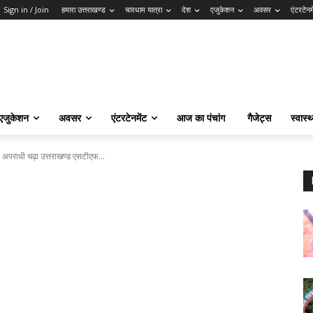
Sign in / Join
हमारा उत्तराखण्ड
चारधाम यात्रा
देश
एजुकेशन
अवसर
एंटरटेनम
एजुकेशन
अवसर
एंटरटेनमेंट
आज का पंचांग
गैजेट्स
स्वास्थ
ी अपराधी चढ़ा उत्तराखण्ड एसटीएफ...