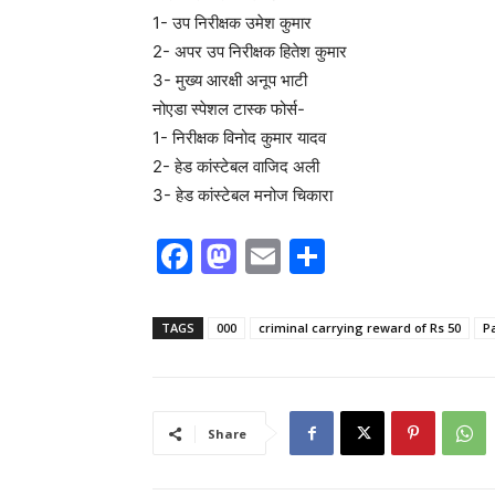
1- उप निरीक्षक उमेश कुमार
2- अपर उप निरीक्षक हितेश कुमार
3- मुख्य आरक्षी अनूप भाटी
नोएडा स्पेशल टास्क फोर्स-
1- निरीक्षक विनोद कुमार यादव
2- हेड कांस्टेबल वाजिद अली
3- हेड कांस्टेबल मनोज चिकारा
F
M
E
S
a
a
m
h
c
st
ai
ar
TAGS
000
criminal carrying reward of Rs 50
P
e
o
l
e
b
d
o
o
Share
o
n