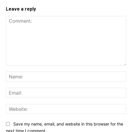
Leave a reply
Comment:
Na
Ema
Web
Save my name, email, and website in this browser for the
next time I comment.