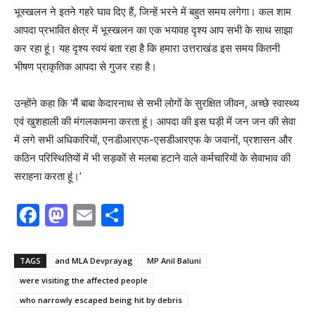
भूस्खलन ने इतने गहरे घाव दिए हैं, जिन्हें भरने में बहुत समय लगेगा। कल शाम
आपदा प्रभावित क्षेत्र में भूस्खलन का एक भयावह दृश्य आप सभी के साथ साझा
कर रहा हूं। यह दृश्य स्वयं बता रहा है कि हमारा उत्तराखंड इस समय कितनी
भीषण प्राकृतिक आपदा से गुजर रहा है।
उन्होंने कहा कि ‘मैं बाबा केदारनाथ से सभी लोगों के सुरक्षित जीवन, अच्छे स्वास्थ्य
एवं खुशहाली की मंगलकामना करता हूं। आपदा की इस घड़ी में जन जन की सेवा
में लगे सभी अधिकारियों, एनडीआरएफ-एसडीआरएफ के जवानों, प्रशासन और
कठिन परिस्थितियों में भी सड़कों से मलबा हटाने वाले कर्मचारियों के सेवाभाव की
सराहना करता हूं।’
F
M
E
S
a
a
m
h
c
st
ai
ar
TAGS
and MLA Devprayag
MP Anil Baluni
e
o
l
e
were visiting the affected people
b
d
who narrowly escaped being hit by debris