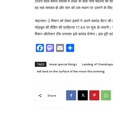
टालने वाला कैमरा वास्तव में लैंडर के ठीक नीचे चंद्रमा 
हद तक समतल हो और यान को उस स्थान पर उतरने के लिए मा
चंद्रयान-3 मिशन को लेकर इसरो ने अपने कमांड सेंटर की दो त
मॉड्यूल की लैंडिंग की प्रक्रिया 17.44 पर शुरू हो जाएगी। 
मिशन ऑपरेशन टीम लगातार इसे कमांड भेजेगा। इस पूरी प्
F
M
E
S
a
a
m
h
c
st
ai
ar
TAGS
know special things
Landing of Chandraya
e
o
l
e
will land on the surface of the moon this evening
b
d
o
o
o
n
Share
k