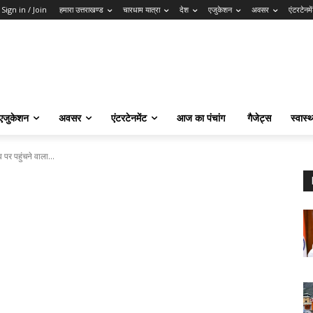
Sign in / Join
हमारा उत्तराखण्ड
चारधाम यात्रा
देश
एजुकेशन
अवसर
एंटरटेनमे
एजुकेशन
अवसर
एंटरटेनमेंट
आज का पंचांग
गैजेट्स
स्वास्थ
 पर पहुंचने वाला...