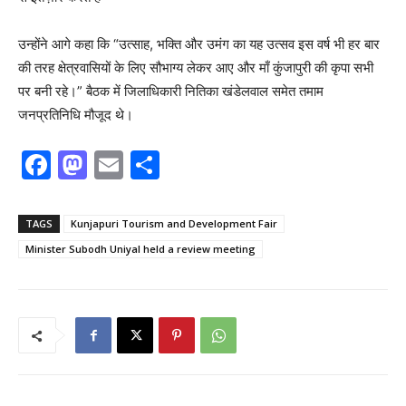
उन्होंने आगे कहा कि “उत्साह, भक्ति और उमंग का यह उत्सव इस वर्ष भी हर बार
की तरह क्षेत्रवासियों के लिए सौभाग्य लेकर आए और माँ कुंजापुरी की कृपा सभी
पर बनी रहे।” बैठक में जिलाधिकारी नितिका खंडेलवाल समेत तमाम
जनप्रतिनिधि मौजूद थे।
F
M
E
S
a
a
m
h
c
st
ai
ar
TAGS
Kunjapuri Tourism and Development Fair
e
o
l
e
Minister Subodh Uniyal held a review meeting
b
d
o
o
o
n
k