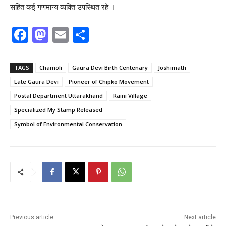
सहित कई गणमान्य व्यक्ति उपस्थित रहे ।
F
M
E
S
a
a
m
h
c
st
ai
ar
TAGS
Chamoli
Gaura Devi Birth Centenary
Joshimath
e
o
l
e
Late Gaura Devi
Pioneer of Chipko Movement
b
d
Postal Department Uttarakhand
Raini Village
o
o
Specialized My Stamp Released
Symbol of Environmental Conservation
o
n
k
Previous article
Next article