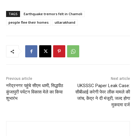
a
a
m
h
c
st
ai
ar
TAGS
Earthquake tremors felt in Chamoli
e
o
l
e
people flee their homes
uttarakhand
b
d
o
o
o
n
k
Previous article
Next article
नरेंद्रनगर पहुंचे सीएम धामी, सिद्धपीठ
UKSSSC Paper Leak Case:
कुंजापुरी पर्यटन विकास मेले का किया
सीबीआई करेगी पेपर लीक मामले की
शुभारंभ
जांच, केंद्र ने दी मंजूरी, जल्द होगा
मुकदमा दर्ज