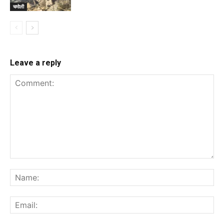
चमोली
Leave a reply
Comment:
Na
Ema