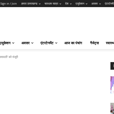
Sign in / Join
हमारा उत्तराखण्ड
चारधाम यात्रा
देश
एजुकेशन
अवसर
एंटरटेनमे
एजुकेशन
अवसर
एंटरटेनमेंट
आज का पंचांग
गैजेट्स
स्वास्थ
मावली’ को मंजूरी