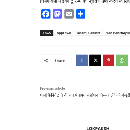
नियमावली में ईको टूरिज्म को प्रोतसाहित करने के लि
F
M
E
S
a
a
m
h
c
st
ai
ar
TAGS
Approval
Dhami Cabinet
Van Panchaya
e
o
l
e
b
d
o
o
Share
o
n
k
Previous article
धामी कैबिनेट ने दी ‘वन पंचायत संशोधन नियमावली’ को मंजूरी
LOKPAKSH