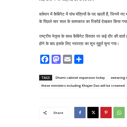
वर्तमान में कैबिनेट में पांच मंत्रियों के पद खाली हैं, जिनम
के पिछले चार साल के कामकाज का रिकॉर्ड देखकर किया गया ह
राष्ट्रीय नेतृत्व के साथ कैबिनेट विस्तार पर कई दौर की वार्
होने के बाद इसके लिए नवरात्र का शुभ मुहूर्त चुना गया।
F
M
E
S
a
a
m
h
c
st
ai
ar
TAGS
Dhami cabinet expansion today
swearing-
e
o
l
e
these ministers including Khajan Das will be crowned
b
d
o
o
o
n
Share
k