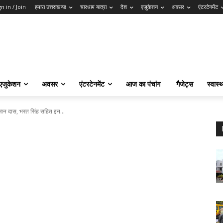
gn in / Join
हमारा उत्तराखण्ड
चारधाम यात्रा
देश
एजुकेशन
अवसर
एंटरटेनमेंट
एजुकेशन
अवसर
एंटरटेनमेंट
आज का पंचांग
गैजेट्स
स्वास्थ
जान दास, भरत सिंह सहित इन...