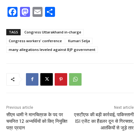
F
M
E
S
a
a
m
h
c
st
ai
ar
TAGS
Congress Uttarakhand in-charge
e
o
l
e
Congress workers' conference
Kumari Selja
b
d
many allegations leveled against BJP government
o
o
o
n
k
Previous article
Next article
सीएम धामी ने मानचित्रक के पद पर
एसटीएफ की बड़ी कार्रवाई, पाकिस्तानी
चयनित 12 अभ्यर्थियों को किए नियुक्ति
ISI एजेंट का हैंडलर दून से गिरफ्तार,
पत्र प्रदान
आतंकियों से जुड़े तार