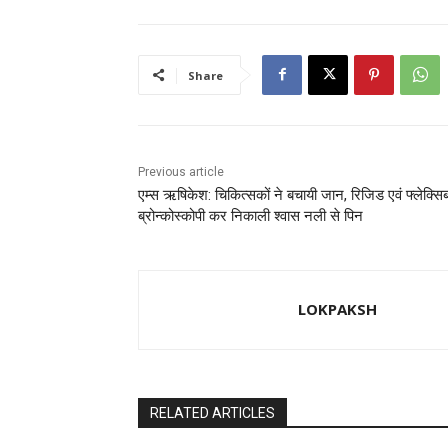
e
o
l
e
b
d
o
o
Share
o
n
k
Previous article
एम्स ऋषिकेश: चिकित्सकों ने बचायी जान, रिजिड एवं फ्लेक्स
ब्रोन्कोस्कोपी कर निकाली श्वास नली से पिन
LOKPAKSH
RELATED ARTICLES