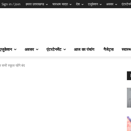
Sign in / Join
हमारा उत्तराखण्ड
चारधाम यात्रा
देश
एजुकेशन
अवसर
एंटरटेनम
एजुकेशन
अवसर
एंटरटेनमेंट
आज का पंचांग
गैजेट्स
स्वास्थ
भी स्कूल रहेंगे बंद