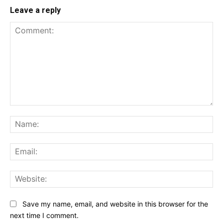
Leave a reply
Comment:
Na
Ema
Web
Save my name, email, and website in this browser for the
next time I comment.