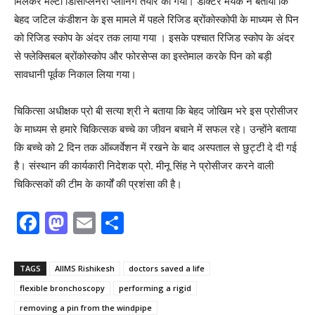
मिलकर मल्टी डिसिप्लिनरी प्लानिंग तैयार की गयी। डॉक्टर मयंक ने बताया कि
बेहद जटिल कंडीशन के इस मामले में पहले रिजिड ब्रोंकोस्कोपी के माध्यम से पिन
को रिजिड स्कोप के अंदर तक लाया गया । इसके पश्चात रिजिड स्कोप के अंदर
से फ्लेक्सिबल ब्रोंकोस्कोप और फोरसेप्स का इस्तेमाल करके पिन को बड़ी
सावधानी पूर्वक निकाल लिया गया।
चिकित्सा अधीक्षक प्रो बी सत्या श्री ने बताया कि बेहद जोखिम भरे इस प्रोसीजर
के माध्यम से हमारे चिकित्सक बच्चे का जीवन बचाने में सफल रहे। उन्होंने बताया
कि बच्चे को 2 दिन तक ऑब्जर्वेशन में रखने के बाद अस्पताल से छुट्टी दे दी गई
है। संस्थान की कार्यकारी निदेशक प्रो. मीनू सिंह ने प्रोसीजर करने वाली
चिकित्सकों की टीम के कार्यों की प्रशंसा की है।
F
M
E
S
a
a
m
h
c
st
ai
ar
TAGS
AIIMS Rishikesh
doctors saved a life
e
o
l
e
flexible bronchoscopy
performing a rigid
b
d
removing a pin from the windpipe