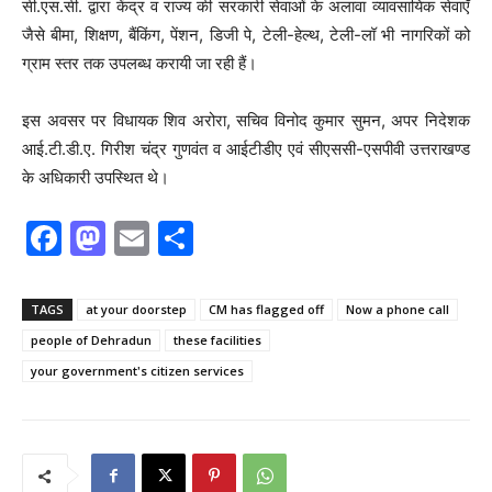
सी.एस.सी. द्वारा केंद्र व राज्य की सरकारी सेवाओं के अलावा व्यावसायिक सेवाएँ
जैसे बीमा, शिक्षण, बैंकिंग, पेंशन, डिजी पे, टेली-हेल्थ, टेली-लॉ भी नागरिकों को
ग्राम स्तर तक उपलब्ध करायी जा रही हैं।
इस अवसर पर विधायक शिव अरोरा, सचिव विनोद कुमार सुमन, अपर निदेशक
आई.टी.डी.ए. गिरीश चंद्र गुणवंत व आईटीडीए एवं सीएससी-एसपीवी उत्तराखण्ड
के अधिकारी उपस्थित थे।
F
M
E
S
a
a
m
h
c
st
ai
ar
TAGS
at your doorstep
CM has flagged off
Now a phone call
e
o
l
e
people of Dehradun
these facilities
b
d
your government's citizen services
o
o
o
n
k