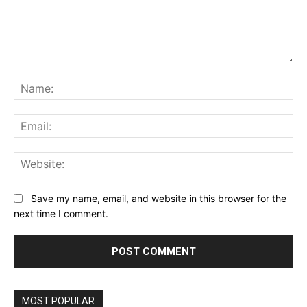
Comment:
Na
Ema
Web
Save my name, email, and website in this browser for the
next time I comment.
MOST POPULAR