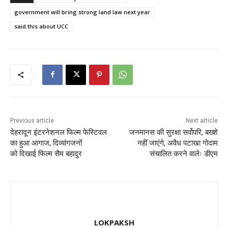
e
o
l
e
government will bring strong land law next year
b
d
said this about UCC
o
o
o
n
k
Previous article
Next article
देहरादून इंटरनेशनल फिल्म फेस्टिवल
जनमानस की सुरक्षा सर्वोपरि, बख्शे
का हुआ आगाज, दिव्यांगजनों
नहीं जाएंगे, अवैध पटाखा गोदाम
को दिखाई फिल्म सैम बहादुर
संचालित करने वालेः डीएम
LOKPAKSH